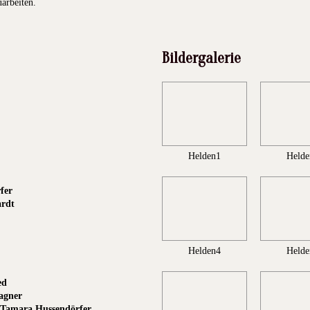
uarbeiten.
Bildergalerie
Helden1
Helde
fer
ardt
Helden4
Helde
ed
agner
, Tamara Hussendörfer