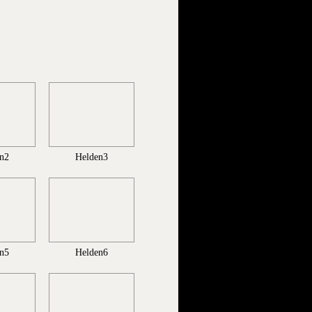
n2
Helden3
n5
Helden6