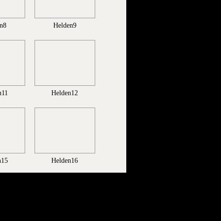
n8
Helden9
n11
Helden12
n15
Helden16