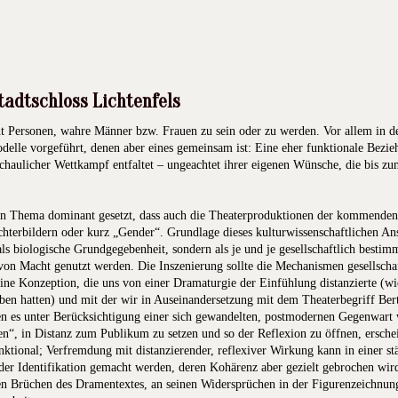
 Stadtschloss Lichtenfels
 Personen, wahre Männer bzw. Frauen zu sein oder zu werden. Vor allem in de
delle vorgeführt, denen aber eines gemeinsam ist: Eine eher funktionale Bezie
haulicher Wettkampf entfaltet – ungeachtet ihrer eigenen Wünsche, die bis zum 
in Thema dominant gesetzt, dass auch die Theaterproduktionen der kommenden 
chterbildern oder kurz „Gender“. Grundlage dieses kulturwissenschaftlichen Ans
als biologische Grundgegebenheit, sondern als je und je gesellschaftlich best
 von Macht genutzt werden. Die Inszenierung sollte die Mechanismen gesellscha
ne Konzeption, die uns von einer Dramaturgie der Einfühlung distanzierte (wie
en hatten) und mit der wir in Auseinandersetzung mit dem Theaterbegriff Berto
ten es unter Berücksichtigung einer sich gewandelten, postmodernen Gegenwart 
“, in Distanz zum Publikum zu setzen und so der Reflexion zu öffnen, erschei
ktional; Verfremdung mit distanzierender, reflexiver Wirkung kann in einer stä
 der Identifikation gemacht werden, deren Kohärenz aber gezielt gebrochen wi
en Brüchen des Dramentextes, an seinen Widersprüchen in der Figurenzeichnu