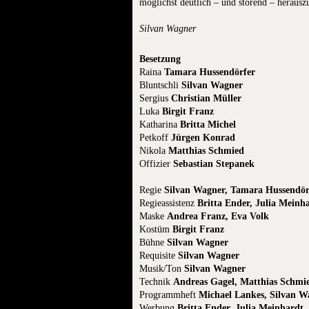
möglichst deutlich – und störend – herausz
Silvan Wagner
Besetzung
Raina
Tamara Hussendörfer
Bluntschli
Silvan Wagner
Sergius
Christian Müller
Luka
Birgit Franz
Katharina
Britta Michel
Petkoff
Jürgen Konrad
Nikola
Matthias Schmied
Offizier
Sebastian Stepanek
Regie
Silvan Wagner, Tamara Hussendör
Regieassistenz
Britta Ender, Julia Meinh
Maske
Andrea Franz, Eva Volk
Kostüm
Birgit Franz
Bühne
Silvan Wagner
Requisite
Silvan Wagner
Musik/Ton
Silvan Wagner
Technik
Andreas Gagel, Matthias Schmi
Programmheft
Michael Lankes, Silvan W
Werbung
Britta Ender, Julia Meinhardt