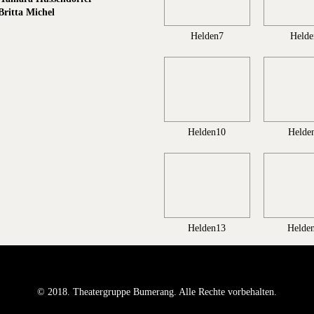
Britta Michel
Helden7
Helde
Helden10
Helde
Helden13
Helde
© 2018. Theatergruppe Bumerang. Alle Rechte vorbehalten.