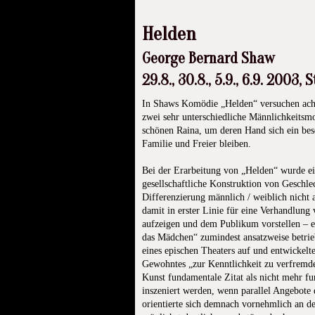
Helden
George Bernard Shaw
29.8., 30.8., 5.9., 6.9. 2003,
In Shaws Komödie „Helden“ versuchen acht
zwei sehr unterschiedliche Männlichkeitsmo
schönen Raina, um deren Hand sich ein besc
Familie und Freier bleiben.
Bei der Erarbeitung von „Helden“ wurde e
gesellschaftliche Konstruktion von Geschle
Differenzierung männlich / weiblich nicht 
damit in erster Linie für eine Verhandlung
aufzeigen und dem Publikum vorstellen – ei
das Mädchen“ zumindest ansatzweise betrieb
eines epischen Theaters auf und entwickel
Gewohntes „zur Kenntlichkeit zu verfremden
Kunst fundamentale Zitat als nicht mehr fun
inszeniert werden, wenn parallel Angebote
orientierte sich demnach vornehmlich an d