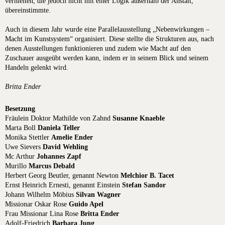
verhielten, die jedoch nicht mit einer Logik außerhalb der Anstalt,
übereinstimmte.
Auch in diesem Jahr wurde eine Parallelausstellung „Nebenwirkungen –
Macht im Kunstsystem“ organisiert. Diese stellte die Strukturen aus, nach
denen Ausstellungen funktionieren und zudem wie Macht auf den
Zuschauer ausgeübt werden kann, indem er in seinem Blick und seinem
Handeln gelenkt wird.
Britta Ender
Besetzung
Fräulein Doktor Mathilde von Zahnd
Susanne Knaeble
Marta Boll
Daniela Teller
Monika Stettler
Amelie Ender
Uwe Sievers
David Wehling
Mc Arthur
Johannes Zapf
Murillo
Marcus Debald
Herbert Georg Beutler, genannt Newton
Melchior B. Tacet
Ernst Heinrich Ernesti, genannt Einstein
Stefan Sandor
Johann Wilhelm Möbius
Silvan Wagner
Missionar Oskar Rose
Guido Apel
Frau Missionar Lina Rose
Britta Ender
Adolf-Friedrich
Barbara Jung