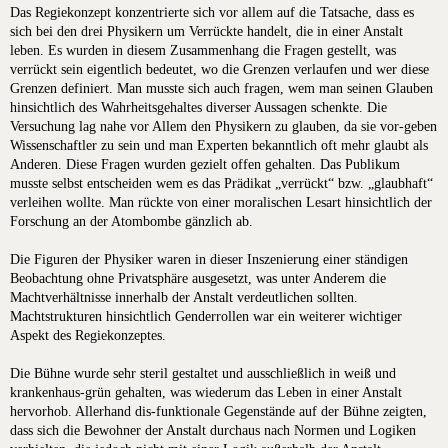
Das Regiekonzept konzentrierte sich vor allem auf die Tatsache, dass es
sich bei den drei Physikern um Verrückte handelt, die in einer Anstalt
leben. Es wurden in diesem Zusammenhang die Fragen gestellt, was
verrückt sein eigentlich bedeutet, wo die Grenzen verlaufen und wer diese
Grenzen definiert. Man musste sich auch fragen, wem man seinen Glauben
hinsichtlich des Wahrheitsgehaltes diverser Aussagen schenkte. Die
Versuchung lag nahe vor Allem den Physikern zu glauben, da sie vor-geben
Wissenschaftler zu sein und man Experten bekanntlich oft mehr glaubt als
Anderen. Diese Fragen wurden gezielt offen gehalten. Das Publikum
musste selbst entscheiden wem es das Prädikat „verrückt“ bzw. „glaubhaft“
verleihen wollte. Man rückte von einer moralischen Lesart hinsichtlich der
Forschung an der Atombombe gänzlich ab.
Die Figuren der Physiker waren in dieser Inszenierung einer ständigen
Beobachtung ohne Privatsphäre ausgesetzt, was unter Anderem die
Machtverhältnisse innerhalb der Anstalt verdeutlichen sollten.
Machtstrukturen hinsichtlich Genderrollen war ein weiterer wichtiger
Aspekt des Regiekonzeptes.
Die Bühne wurde sehr steril gestaltet und ausschließlich in weiß und
krankenhaus-grün gehalten, was wiederum das Leben in einer Anstalt
hervorhob. Allerhand dis-funktionale Gegenstände auf der Bühne zeigten,
dass sich die Bewohner der Anstalt durchaus nach Normen und Logiken