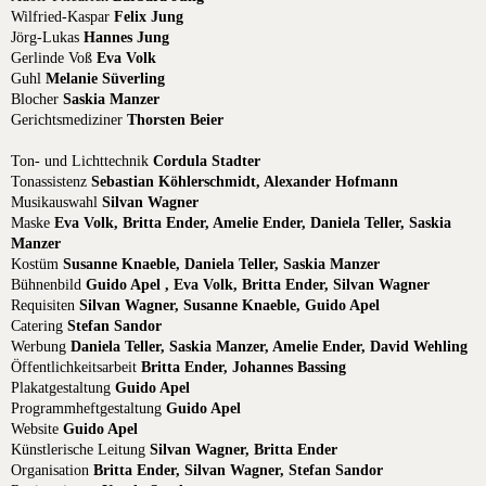
Wilfried-Kaspar
Felix Jung
Jörg-Lukas
Hannes Jung
Gerlinde Voß
Eva Volk
Guhl
Melanie Süverling
Blocher
Saskia Manzer
Gerichtsmediziner
Thorsten Beier
Ton- und Lichttechnik
Cordula Stadter
Tonassistenz
Sebastian Köhlerschmidt, Alexander Hofmann
Musikauswahl
Silvan Wagner
Maske
Eva Volk, Britta Ender, Amelie Ender, Daniela Teller, Saskia
Manzer
Kostüm
Susanne Knaeble, Daniela Teller, Saskia Manzer
Bühnenbild
Guido Apel , Eva Volk, Britta Ender, Silvan Wagner
Requisiten
Silvan Wagner, Susanne Knaeble, Guido Apel
Catering
Stefan Sandor
Werbung
Daniela Teller, Saskia Manzer, Amelie Ender, David Wehling
Öffentlichkeitsarbeit
Britta Ender, Johannes Bassing
Plakatgestaltung
Guido Apel
Programmheftgestaltung
Guido Apel
Website
Guido Apel
Künstlerische Leitung
Silvan Wagner, Britta Ender
Organisation
Britta Ender, Silvan Wagner, Stefan Sandor